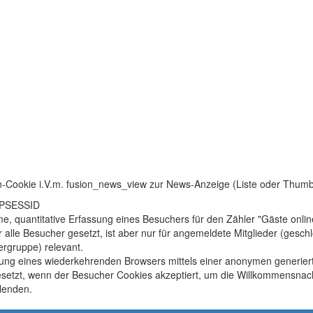
n-Cookie i.V.m. fusion_news_view zur News-Anzeige (Liste oder Thum
HPSESSID
, quantitative Erfassung eines Besuchers für den Zähler "Gäste onlin
r alle Besucher gesetzt, ist aber nur für angemeldete Mitglieder (gesc
rgruppe) relevant.
ung eines wiederkehrenden Browsers mittels einer anonymen generier
setzt, wenn der Besucher Cookies akzeptiert, um die Willkommensnach
lenden.