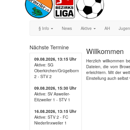
§ Info
News
Aktive
AH
Juge
Nächste Termine
Willkommen
09.08.2026, 13:15 Uhr
Herzlich willkommen be
Aktive: SG
Dateien, die vom Brow
Oberkirchen/Grügelborn
erleichtern. Mit der w
2 - STV 2
Einstellung auch selbst
09.08.2026, 15:30 Uhr
Aktive: SV Asweiler-
Eitzweiler 1 - STV 1
16.08.2026, 13:15 Uhr
Aktive: STV 2 - FC
Niederlinxweiler 1