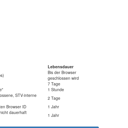
Lebensdauer
Bis der Browser
bs)
geschlossen wird
7 Tage
e"
1 Stunde
hlossene, STV-interne
2 Tage
ten Browser ID
1 Jahr
icht dauerhaft
1 Jahr