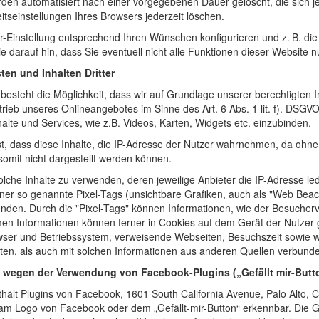
rden automatisiert nach einer vorgegebenen Dauer gelöscht, die sich 
itseinstellungen Ihres Browsers jederzeit löschen.
r-Einstellung entsprechend Ihren Wünschen konfigurieren und z. B. di
e darauf hin, dass Sie eventuell nicht alle Funktionen dieser Website 
en und Inhalten Dritter
esteht die Möglichkeit, dass wir auf Grundlage unserer berechtigten I
trieb unseres Onlineangebotes im Sinne des Art. 6 Abs. 1 lit. f). DSGVO
alte und Services, wie z.B. Videos, Karten, Widgets etc. einzubinden.
st, dass diese Inhalte, die IP-Adresse der Nutzer wahrnehmen, da ohne
omit nicht dargestellt werden können.
che Inhalte zu verwenden, deren jeweilige Anbieter die IP-Adresse led
rner so genannte Pixel-Tags (unsichtbare Grafiken, auch als "Web Beaco
den. Durch die "Pixel-Tags" können Informationen, wie der Besucherv
n Informationen können ferner in Cookies auf dem Gerät der Nutzer
ser und Betriebssystem, verweisende Webseiten, Besuchszeit sowie 
ten, als auch mit solchen Informationen aus anderen Quellen verbun
 wegen der Verwendung von Facebook-Plugins („Gefällt mir-Butt
thält Plugins von Facebook, 1601 South California Avenue, Palo Alto, 
st am Logo von Facebook oder dem „Gefällt-mir-Button“ erkennbar. Die