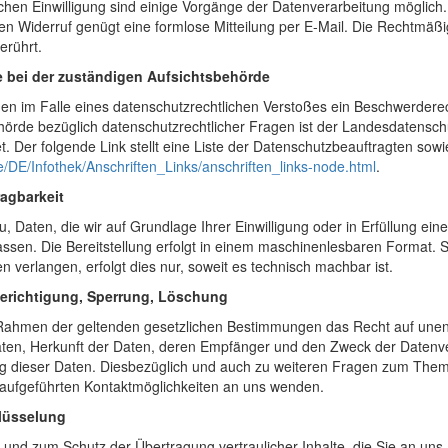
chen Einwilligung sind einige Vorgänge der Datenverarbeitung möglich. Ei
den Widerruf genügt eine formlose Mitteilung per E-Mail. Die Rechtmäßi
erührt.
 bei der zuständigen Aufsichtsbehörde
hnen im Falle eines datenschutzrechtlichen Verstoßes ein Beschwerdere
hörde bezüglich datenschutzrechtlicher Fragen ist der Landesdatensch
t. Der folgende Link stellt eine Liste der Datenschutzbeauftragten sowi
e/DE/Infothek/Anschriften_Links/anschriften_links-node.html
.
agbarkeit
, Daten, die wir auf Grundlage Ihrer Einwilligung oder in Erfüllung ein
assen. Die Bereitstellung erfolgt in einem maschinenlesbaren Format. 
n verlangen, erfolgt dies nur, soweit es technisch machbar ist.
Berichtigung, Sperrung, Löschung
 Rahmen der geltenden gesetzlichen Bestimmungen das Recht auf unent
n, Herkunft der Daten, deren Empfänger und den Zweck der Datenvera
 dieser Daten. Diesbezüglich und auch zu weiteren Fragen zum Them
aufgeführten Kontaktmöglichkeiten an uns wenden.
lüsselung
und zum Schutz der Übertragung vertraulicher Inhalte, die Sie an uns 