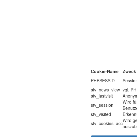
Cookie-Name
Zweck
PHPSESSID
Sessio
stv_news_view
vgl. P
stv_lastvisit
Anonyme
Wird fü
stv_session
Benutze
stv_visited
Erkenn
Wird ge
stv_cookies_acc
auszub