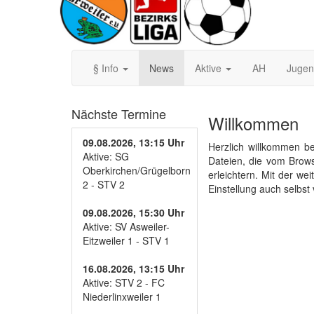
§ Info
News
Aktive
AH
Juge
Nächste Termine
Willkommen
09.08.2026, 13:15 Uhr
Herzlich willkommen be
Aktive: SG
Dateien, die vom Brow
Oberkirchen/Grügelborn
erleichtern. Mit der w
2 - STV 2
Einstellung auch selbst
09.08.2026, 15:30 Uhr
Aktive: SV Asweiler-
Eitzweiler 1 - STV 1
16.08.2026, 13:15 Uhr
Aktive: STV 2 - FC
Niederlinxweiler 1