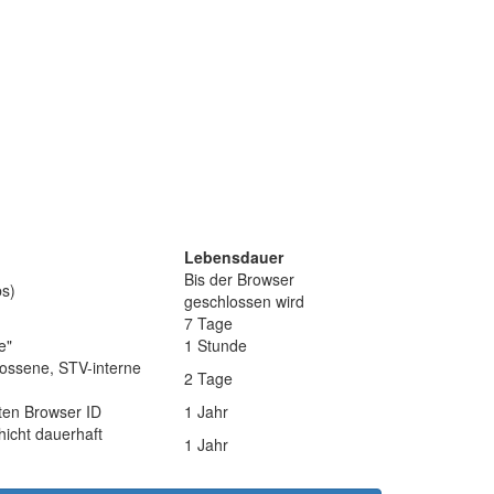
Lebensdauer
Bis der Browser
bs)
geschlossen wird
7 Tage
e"
1 Stunde
hlossene, STV-interne
2 Tage
ten Browser ID
1 Jahr
icht dauerhaft
1 Jahr