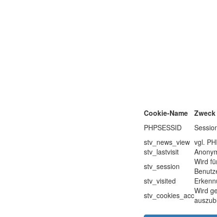
Cookie-Name
Zweck
PHPSESSID
Sessio
stv_news_view
vgl. P
stv_lastvisit
Anonyme
Wird fü
stv_session
Benutze
stv_visited
Erkenn
Wird ge
stv_cookies_acc
auszub