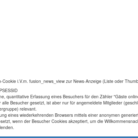
n-Cookie i.V.m. fusion_news_view zur News-Anzeige (Liste oder Thum
HPSESSID
, quantitative Erfassung eines Besuchers für den Zähler "Gäste onlin
r alle Besucher gesetzt, ist aber nur für angemeldete Mitglieder (gesc
rgruppe) relevant.
ung eines wiederkehrenden Browsers mittels einer anonymen generier
setzt, wenn der Besucher Cookies akzeptiert, um die Willkommensnach
lenden.