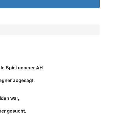
te Spiel unserer AH
Gegner abgesagt.
iden war,
ner gesucht.