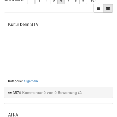
1
3
4
5
6
7
8
9
167
Kultur beim STV
Kategorie
:
Allgemein
357
0 Kommentar
0 von 0 Bewertung
AH-A